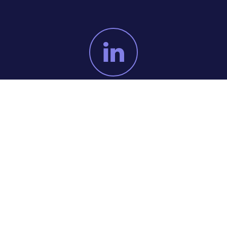
Privacy policy
|
Terms and Conditions
|
English (UK)
|
Svenska