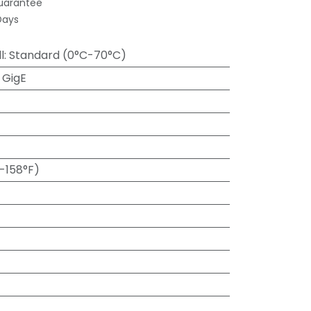
uarantee
Days
l
:
Standard (0°C-70°C)
 GigE
-158°F)