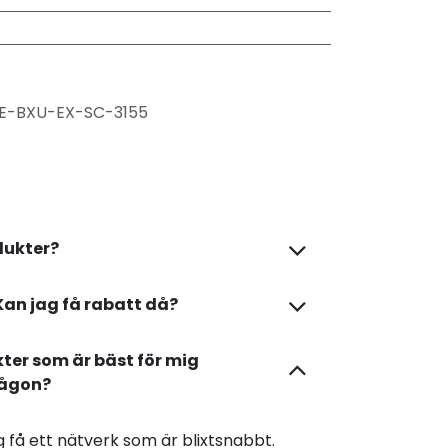
E-BXU-EX-SC-3155
dukter?
Kan jag få rabatt då?
kter som är bäst för mig
någon?
dig få ett nätverk som är blixtsnabbt.