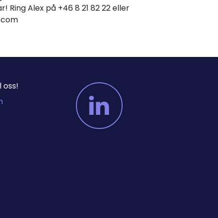
r! Ring Alex på +46 8 21 82 22 eller
er.com
 oss!
m