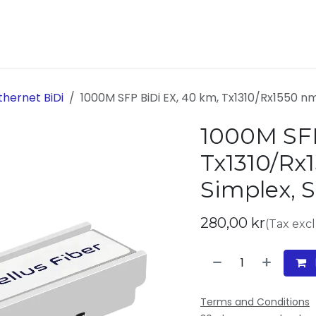
ukter
Kontakta oss
Om oss
thernet BiDi
1000M SFP BiDi EX, 40 km, Tx1310/Rx1550 n
1000M SFP
Tx1310/Rx
Simplex, 
280,00
kr
(Tax exc
Terms and Conditions