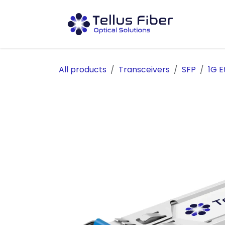
Hoppa till innehåll
Prod
All products
Transceivers
SFP
1G E