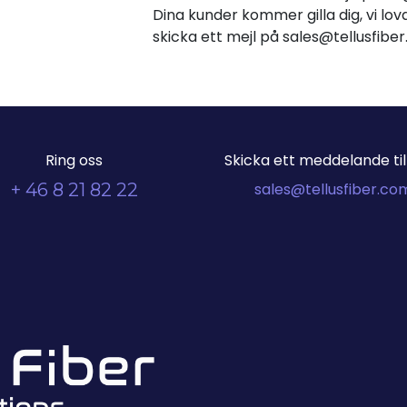
Dina kunder kommer gilla dig, vi lova
skicka ett mejl på sales@tellusfib
Ring oss
Skicka ett meddelande till
+ 46 8 21 82 22
sales@tellusfiber.co