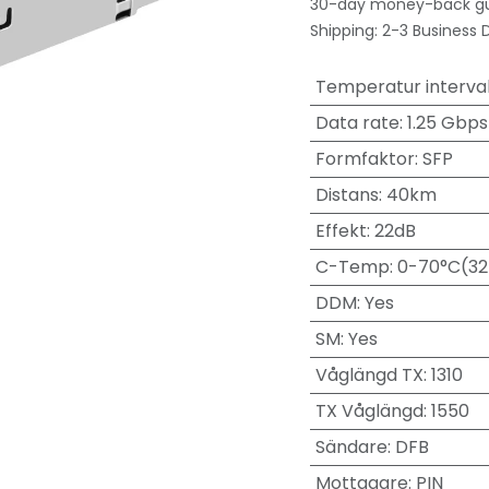
30-day money-back g
Shipping: 2-3 Business 
Temperatur interval
Data rate
:
1.25 Gbps
Formfaktor
:
SFP
Distans
:
40km
Effekt
:
22dB
C-Temp
:
0-70°C(32
DDM
:
Yes
SM
:
Yes
Våglängd TX
:
1310
TX Våglängd
:
1550
Sändare
:
DFB
Mottagare
:
PIN