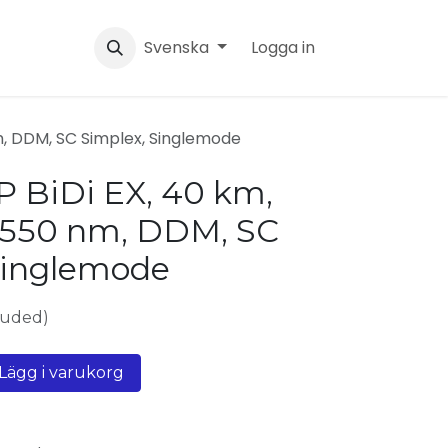
Svenska
Logga in
m, DDM, SC Simplex, Singlemode
 BiDi EX, 40 km,
1550 nm, DDM, SC
Singlemode
luded)
Lägg i varukorg