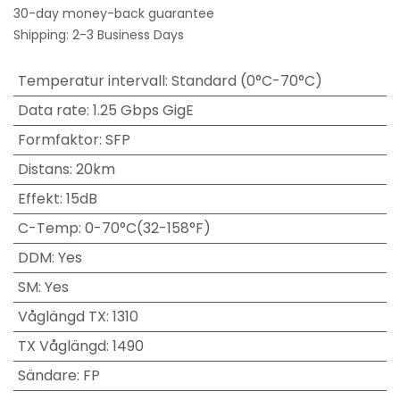
30-day money-back guarantee
Shipping: 2-3 Business Days
Temperatur intervall
:
Standard (0°C-70°C)
Data rate
:
1.25 Gbps GigE
Formfaktor
:
SFP
Distans
:
20km
Effekt
:
15dB
C-Temp
:
0-70°C(32-158°F)
DDM
:
Yes
SM
:
Yes
Våglängd TX
:
1310
TX Våglängd
:
1490
Sändare
:
FP