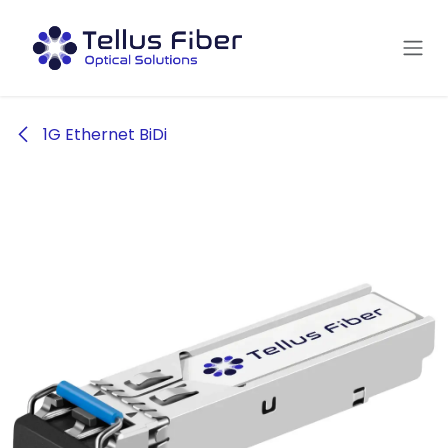
Hoppa till innehåll
1G Ethernet BiDi