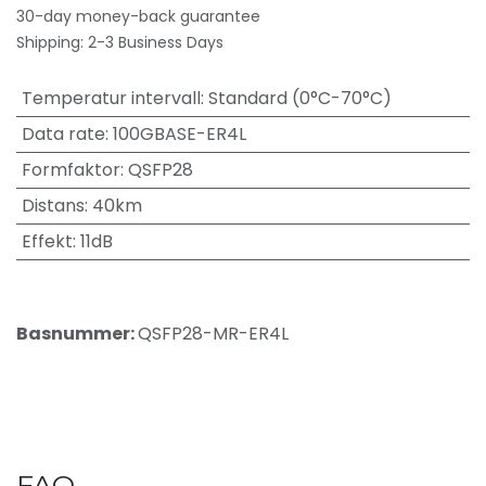
30-day money-back guarantee
Shipping: 2-3 Business Days
Temperatur intervall
:
Standard (0°C-70°C)
Data rate
:
100GBASE-ER4L
Formfaktor
:
QSFP28
Distans
:
40km
Effekt
:
11dB
Basnummer:
QSFP28-MR-ER4L
FAQ