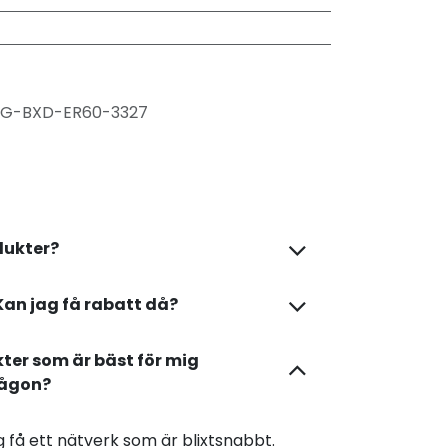
0G-BXD-ER60-3327
dukter?
Kan jag få rabatt då?
kter som är bäst för mig
någon?
dig få ett nätverk som är blixtsnabbt.