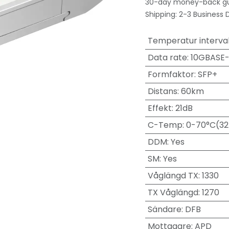
30-day money-back g
Shipping: 2-3 Business 
Temperatur interval
Data rate
:
10GBASE
Formfaktor
:
SFP+
Distans
:
60km
Effekt
:
21dB
C-Temp
:
0-70°C(32
DDM
:
Yes
SM
:
Yes
Våglängd TX
:
1330
TX Våglängd
:
1270
Sändare
:
DFB
Mottagare
:
APD