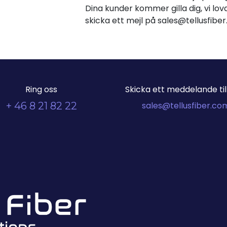
Dina kunder kommer gilla dig, vi lova
skicka ett mejl på sales@tellusfib
Ring oss
Skicka ett meddelande till
+ 46 8 21 82 22
sales@tellusfiber.co