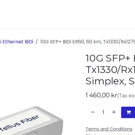
ukter
Kontakta oss
Om oss
 Ethernet BiDi
10G SFP+ BiDi ER60, 60 km, Tx1330/Rx12
10G SFP+ 
Tx1330/Rx
Simplex, 
1 460,00
kr
(Tax e
Terms and Conditions