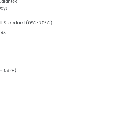
uarantee
Days
l
:
Standard (0°C-70°C)
-BX
-158°F)