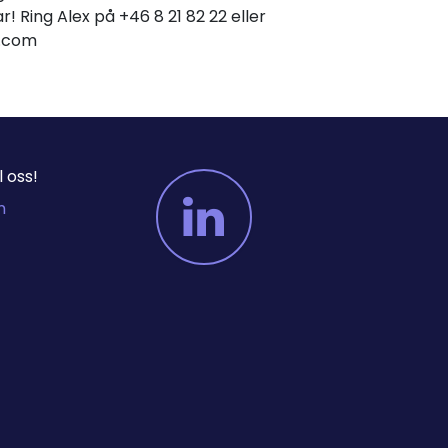
r! Ring Alex på +46 8 21 82 22 eller
er.com
 oss!
m