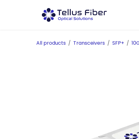
Hoppa till innehåll
Prod
All products
Transceivers
SFP+
10G