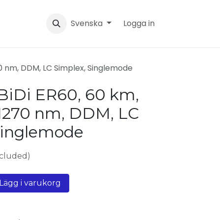
Svenska
Logga in
70 nm, DDM, LC Simplex, Singlemode
BiDi ER60, 60 km,
1270 nm, DDM, LC
Singlemode
xcluded)
Lägg i varukorg