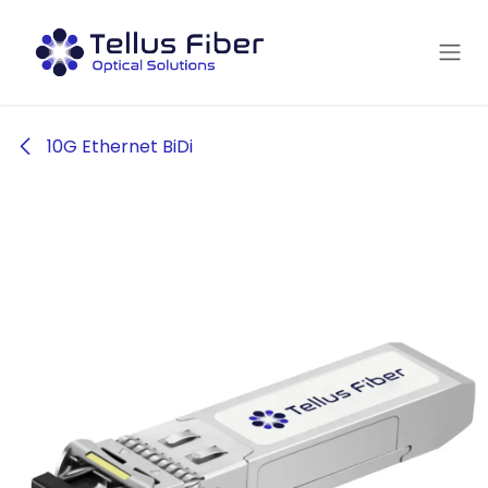
Hoppa till innehåll
10G Ethernet BiDi