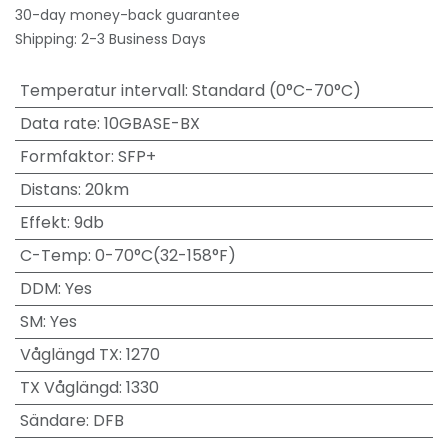
30-day money-back guarantee
Shipping: 2-3 Business Days
Temperatur intervall
:
Standard (0°C-70°C)
Data rate
:
10GBASE-BX
Formfaktor
:
SFP+
Distans
:
20km
Effekt
:
9db
C-Temp
:
0-70°C(32-158°F)
DDM
:
Yes
SM
:
Yes
Våglängd TX
:
1270
TX Våglängd
:
1330
Sändare
:
DFB