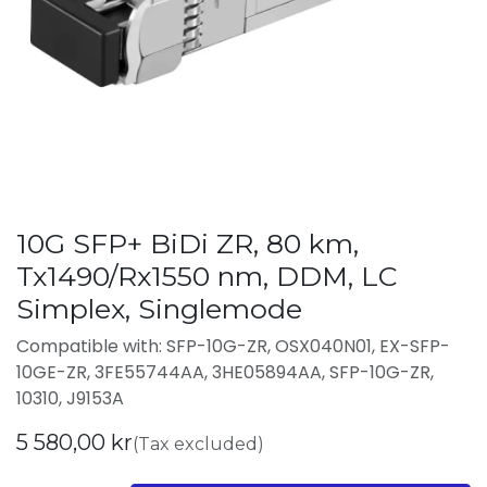
10G SFP+ BiDi ZR, 80 km,
Tx1490/Rx1550 nm, DDM, LC
Simplex, Singlemode
Compatible with: SFP-10G-ZR, OSX040N01, EX-SFP-
10GE-ZR, 3FE55744AA, 3HE05894AA, SFP-10G-ZR,
10310, J9153A
5 580,00
kr
(Tax excluded)