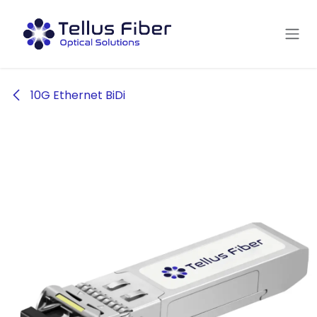
Hoppa till innehåll
10G Ethernet BiDi