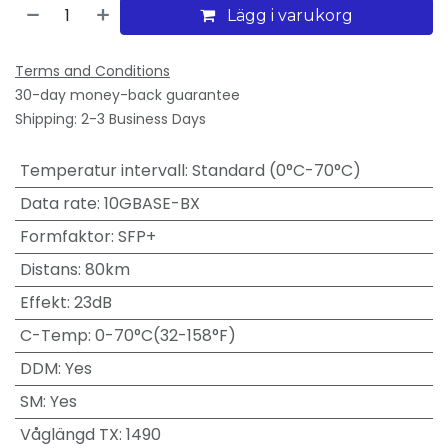
Lägg i varukorg
Terms and Conditions
30-day money-back guarantee
Shipping: 2-3 Business Days
Temperatur intervall
:
Standard (0°C-70°C)
Data rate
:
10GBASE-BX
Formfaktor
:
SFP+
Distans
:
80km
Effekt
:
23dB
C-Temp
:
0-70°C(32-158°F)
DDM
:
Yes
SM
:
Yes
Våglängd TX
:
1490