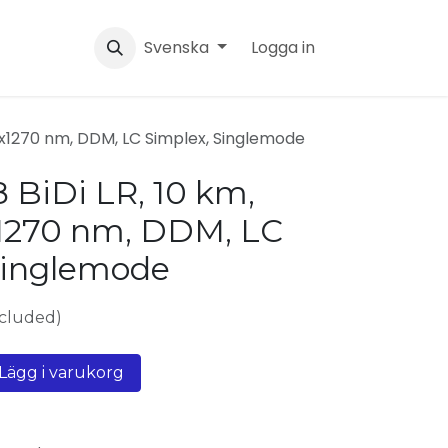
Svenska
Logga in
Rx1270 nm, DDM, LC Simplex, Singlemode
 BiDi LR, 10 km,
1270 nm, DDM, LC
Singlemode
xcluded)
Lägg i varukorg