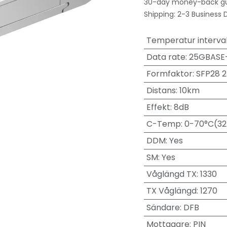
30-day money-back g
Shipping: 2-3 Business 
Temperatur interval
Data rate
:
25GBASE
Formfaktor
:
SFP28 
Distans
:
10km
Effekt
:
8dB
C-Temp
:
0-70°C(32
DDM
:
Yes
SM
:
Yes
Våglängd TX
:
1330
TX Våglängd
:
1270
Sändare
:
DFB
Mottagare
:
PIN