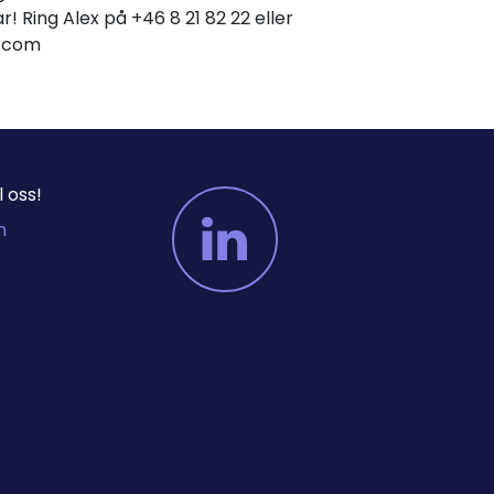
r! Ring Alex på +46 8 21 82 22 eller
er.com
 oss!
m