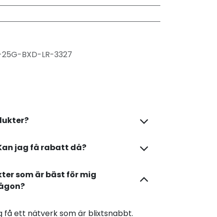
-25G-BXD-LR-3327
dukter?
Kan jag få rabatt då?
kter som är bäst för mig
någon?
dig få ett nätverk som är blixtsnabbt.