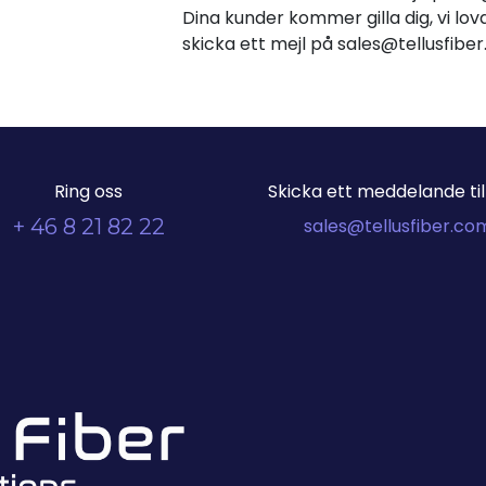
Dina kunder kommer gilla dig, vi lova
skicka ett mejl på sales@tellusfib
Ring oss
Skicka ett meddelande till
+ 46 8 21 82 22
sales@tellusfiber.co