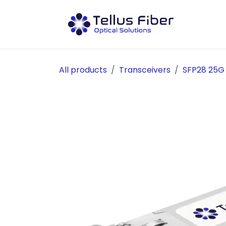
Hoppa till innehåll
Prod
All products
Transceivers
SFP28 25G