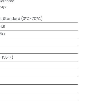
uarantee
Days
l
:
Standard (0°C-70°C)
-LR
25G
-158°F)