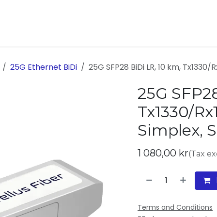
ukter
Kontakta oss
Om oss
25G Ethernet BiDi
25G SFP28 BiDi LR, 10 km, Tx1330/
25G SFP28
Tx1330/Rx
Simplex, 
1 080,00
kr
(Tax e
Terms and Conditions