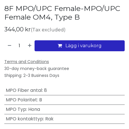
8F MPO/UPC Female-MPO/UPC
Female OM4, Type B
344,00
kr
(Tax excluded)
Lägg i varukorg
Terms and Conditions
30-day money-back guarantee
Shipping: 2-3 Business Days
MPO Fiber antal
:
8
MPO Polaritet
:
B
MPO Typ
:
Hona
MPO kontakttyp
:
Rak