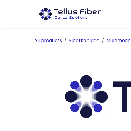
Hoppa till innehåll
Prod
All products
Fiberkablage
Multimod