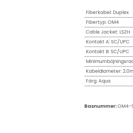
Fiberkabel
:
Duplex
Fibertyp
:
OM4
Cable Jacket
:
LSZH
Kontakt A
:
SC/UPC
Kontakt B
:
SC/UPC
Minimumböjningsrad
Kabeldiameter
:
2.0
Färg
:
Aqua
Basnummer:
OM4-