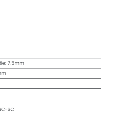
ie
:
7.5mm
mm
SC-SC