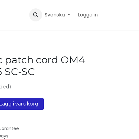
Svenska
Logga in
ic patch cord OM4
5 SC-SC
uded)
Lägg i varukorg
uarantee
Days