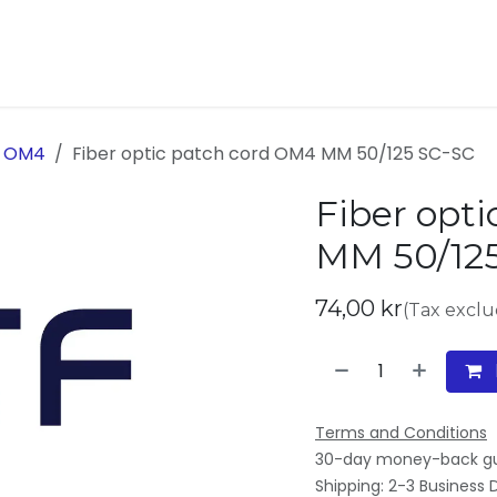
ukter
Kontakta oss
Om oss
e OM4
Fiber optic patch cord OM4 MM 50/125 SC-SC
Fiber opt
MM 50/12
74,00
kr
(Tax excl
Terms and Conditions
30-day money-back g
Shipping: 2-3 Business 