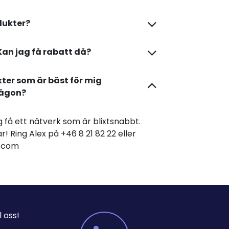
dukter?
Kan jag få rabatt då?
kter som är bäst för mig
någon?
dig få ett nätverk som är blixtsnabbt.
r! Ring Alex på +46 8 21 82 22 eller
er.com
 oss!