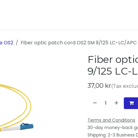
ukter
Kontakta oss
Om oss
e OS2
Fiber optic patch cord OS2 SM 9/125 LC-LC/APC
Fiber opt
9/125 LC-
37,00
kr
(Tax exclu
Terms and Conditions
30-day money-back g
Shipping: 2-3 Business 