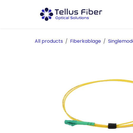
Hoppa till innehåll
Prod
All products
Fiberkablage
Singlemod