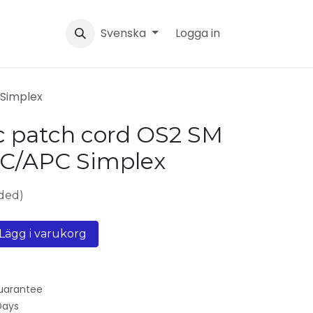
Svenska
Logga in
 Simplex
ic patch cord OS2 SM
LC/APC Simplex
ded)
Lägg i varukorg
uarantee
Days