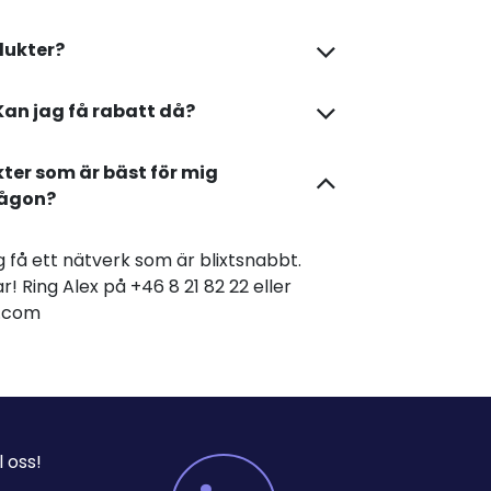
dukter?
Kan jag få rabatt då?
kter som är bäst för mig
någon?
dig få ett nätverk som är blixtsnabbt.
r! Ring Alex på +46 8 21 82 22 eller
er.com
 oss!