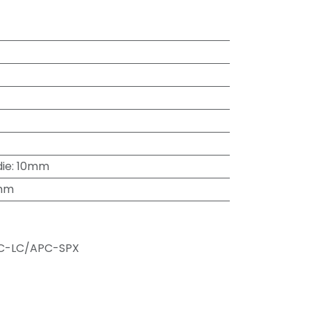
ie
:
10mm
mm
C-LC/APC-SPX