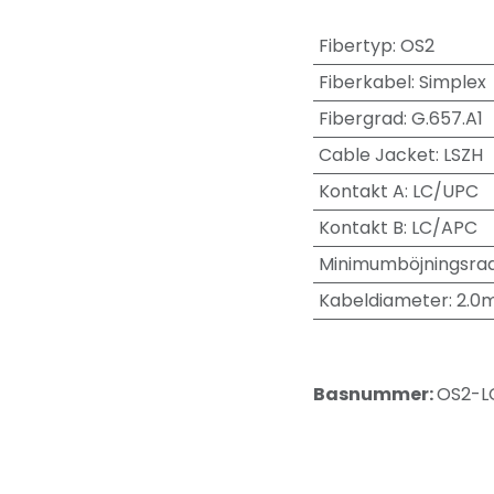
Fibertyp
:
OS2
Fiberkabel
:
Simplex
Fibergrad
:
G.657.A1
Cable Jacket
:
LSZH
Kontakt A
:
LC/UPC
Kontakt B
:
LC/APC
Minimumböjningsrad
Kabeldiameter
:
2.0
Basnummer:
OS2-L