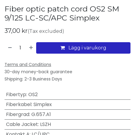
Fiber optic patch cord OS2 SM
9/125 LC-SC/APC Simplex
37,00
kr
(Tax excluded)
Lägg i varukorg
Terms and Conditions
30-day money-back guarantee
Shipping: 2-3 Business Days
Fibertyp
:
OS2
Fiberkabel
:
Simplex
Fibergrad
:
G.657.A1
Cable Jacket
:
LSZH
Kontakt A
:
LC/UPC