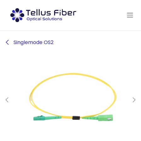
Hoppa till innehåll
Singlemode OS2