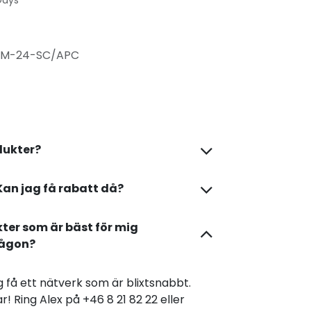
Days
M-24-SC/APC
dukter?
Kan jag få rabatt då?
kter som är bäst för mig
någon?
dig få ett nätverk som är blixtsnabbt.
r! Ring Alex på +46 8 21 82 22 eller