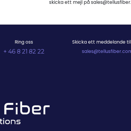
skicka ett mejl på sales@tellusfib
Ring oss
Skicka ett meddelande till
+ 46 8 21 82 22
sales@tellusfiber.co