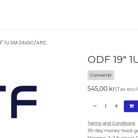
ukter
Kontakta oss
Om oss
9" 1U SM 24xSC/APC
ODF 19" 1
Converter
545,00
kr
(Tax exc
Terms and Conditions
30-day money-back g