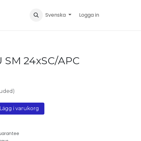
Svenska
Logga in
U SM 24xSC/APC
luded)
Lägg i varukorg
uarantee