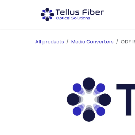
Hoppa till innehåll
Prod
All products
Media Converters
ODF 1