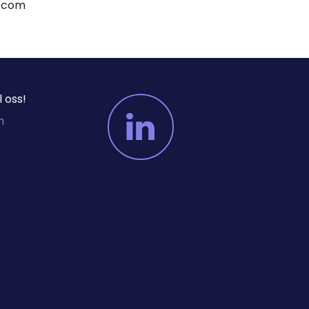
er.com
 oss!
m