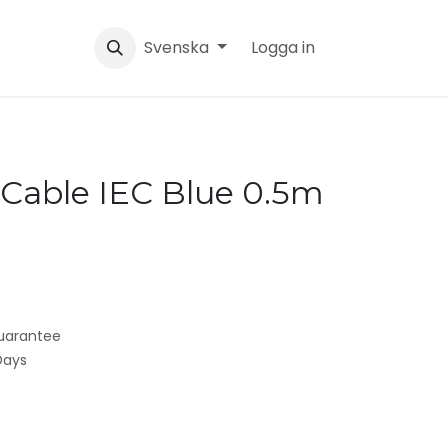
Svenska
Logga in
 Cable IEC Blue 0.5m
uarantee
Days