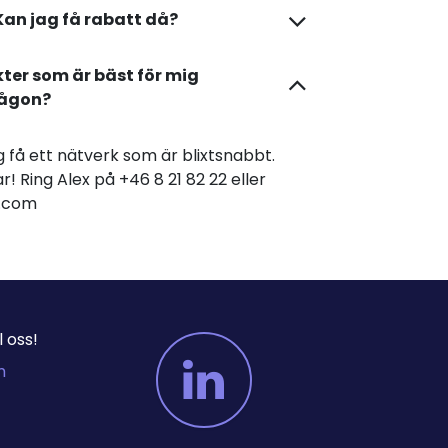
Kan jag få rabatt då?
kter som är bäst för mig
någon?
dig få ett nätverk som är blixtsnabbt.
r! Ring Alex på +46 8 21 82 22 eller
er.com
 oss!
m