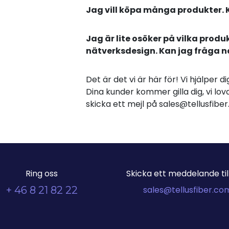
Jag vill köpa många produkter. 
Jag är lite osöker på vilka produ
nätverksdesign. Kan jag fråga 
Det är det vi är här för! Vi hjälper 
Dina kunder kommer gilla dig, vi lova
skicka ett mejl på sales@tellusfib
Ring oss
Skicka ett meddelande till
+ 46 8 21 82 22
sales@tellusfiber.co