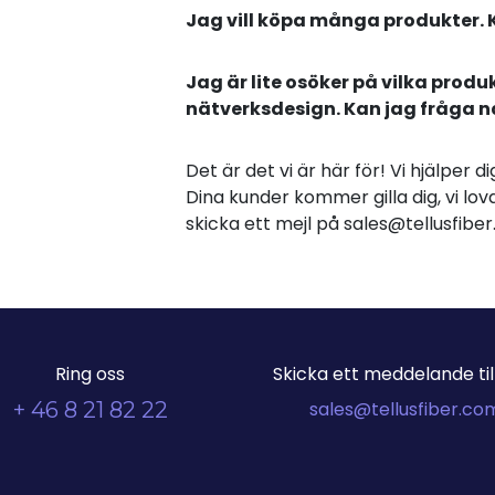
Jag vill köpa många produkter. 
Jag är lite osöker på vilka produ
nätverksdesign. Kan jag fråga 
Det är det vi är här för! Vi hjälper 
Dina kunder kommer gilla dig, vi lova
skicka ett mejl på sales@tellusfib
Ring oss
Skicka ett meddelande till
+ 46 8 21 82 22
sales@tellusfiber.co