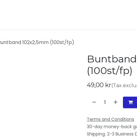
ukter
Kontakta oss
Om oss
Buntband 102x2,5mm (100st/fp)
Buntband
(100st/fp)
49,00
kr
(Tax excl
Terms and Conditions
30-day money-back g
Shipping: 2-3 Business 