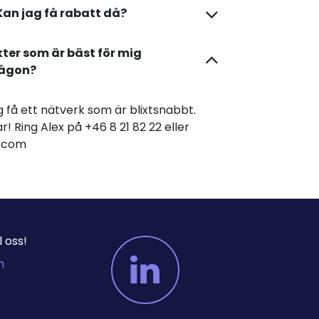
Kan jag få rabatt då?
kter som är bäst för mig
någon?
dig få ett nätverk som är blixtsnabbt.
r! Ring Alex på +46 8 21 82 22 eller
er.com
 oss!
m