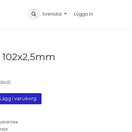
Svenska
Logga in
 102x2,5mm
uded)
Lägg i varukorg
uarantee
Days