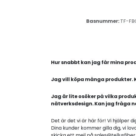
Basnummer:
TF-FB
Hur snabbt kan jag får mina pro
Jag vill köpa många produkter. 
Jag är lite osöker på vilka produ
nätverksdesign. Kan jag fråga 
Det är det vi är här för! Vi hjälper 
Dina kunder kommer gilla dig, vi lova
skicka ett mejl på sales@tellusfib