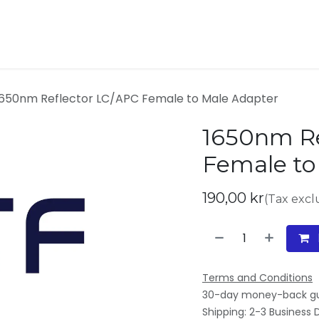
ukter
Kontakta oss
Om oss
1650nm Reflector LC/APC Female to Male Adapter
1650nm Re
Female to
190,00
kr
(Tax exc
Terms and Conditions
30-day money-back g
Shipping: 2-3 Business 