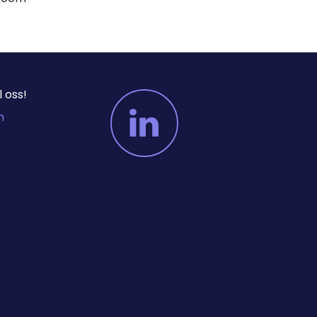
 oss!
m