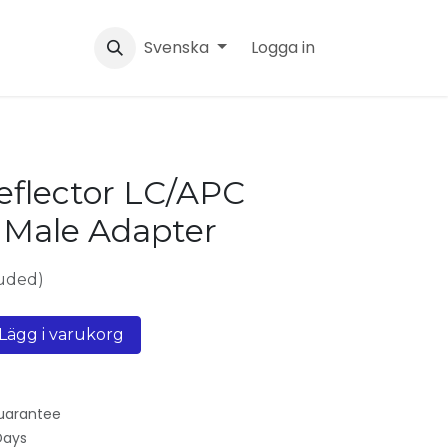
Svenska
Logga in
flector LC/APC
 Male Adapter
luded)
Lägg i varukorg
uarantee
Days