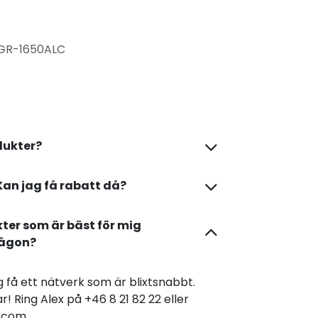
GR-1650ALC
dukter?
Kan jag få rabatt då?
kter som är bäst för mig
någon?
dig få ett nätverk som är blixtsnabbt.
r! Ring Alex på +46 8 21 82 22 eller
er.com