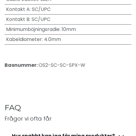
Kontakt A
:
SC/UPC
Kontakt B
:
SC/UPC
Minimumböjningsradie
:
10mm
Kabeldiameter
:
4.0mm
Basnummer:
OS2-SC-SC-SPX-W
FAQ
Frågor vi ofta får
Hur snabbt kan jag får mina produkter?