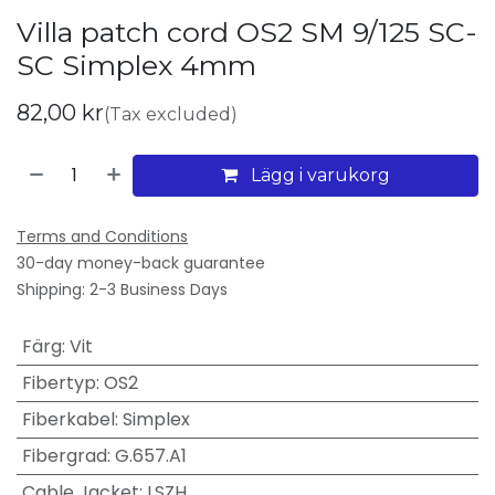
Villa patch cord OS2 SM 9/125 SC-
SC Simplex 4mm
82,00
kr
(Tax excluded)
Lägg i varukorg
Terms and Conditions
30-day money-back guarantee
Shipping: 2-3 Business Days
Färg
:
Vit
Fibertyp
:
OS2
Fiberkabel
:
Simplex
Fibergrad
:
G.657.A1
Cable Jacket
:
LSZH