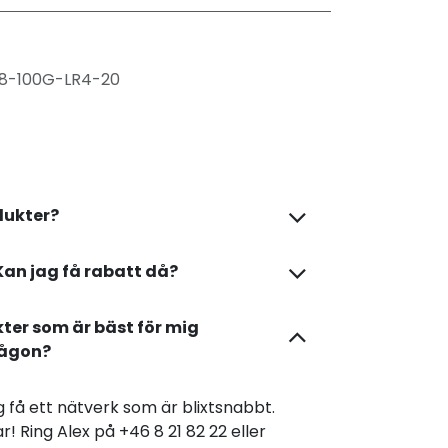
8-100G-LR4-20
dukter?
Kan jag få rabatt då?
kter som är bäst för mig
någon?
dig få ett nätverk som är blixtsnabbt.
r! Ring Alex på +46 8 21 82 22 eller