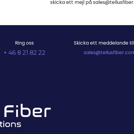
skicka ett mejl på sales@tellusfib
Ring oss
Skicka ett meddelande till
+ 46 8 21 82 22
sales@tellusfiber.co