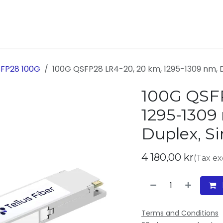
ukter
Kontakta oss
Om oss
FP28 100G
100G QSFP28 LR4-20, 20 km, 1295-1309 nm, 
100G QSFP
1295-1309
Duplex, S
4 180,00
kr
(Tax e
Terms and Conditions