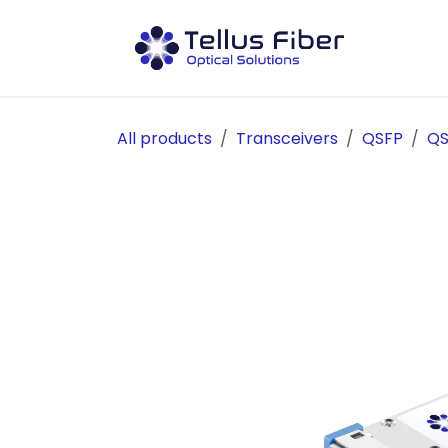
Hoppa till innehåll
Prod
All products
Transceivers
QSFP
QS