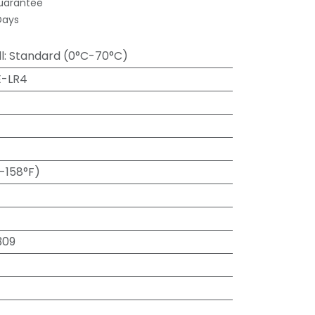
uarantee
Days
l
:
Standard (0°C-70°C)
E-LR4
-158°F)
309