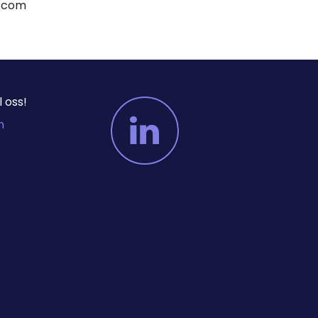
er.com
 oss!
m