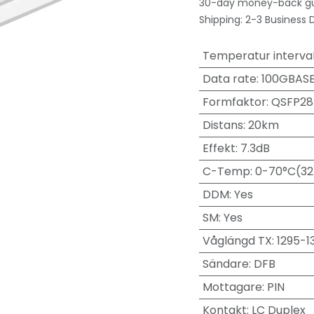
30-day money-back g
Shipping: 2-3 Business 
Temperatur interval
Data rate
:
100GBAS
Formfaktor
:
QSFP28
Distans
:
20km
Effekt
:
7.3dB
C-Temp
:
0-70°C(32
DDM
:
Yes
SM
:
Yes
Våglängd TX
:
1295-1
Sändare
:
DFB
Mottagare
:
PIN
Kontakt
:
LC Duplex