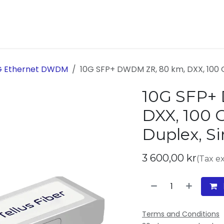
ukter
Kontakta oss
Om oss
G Ethernet DWDM
10G SFP+ DWDM ZR, 80 km, DXX, 100 
10G SFP+
DXX, 100 
Duplex, S
3 600,00
kr
(Tax e
Terms and Conditions