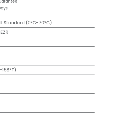
uarantee
Days
l
:
Standard (0°C-70°C)
-EZR
-158°F)