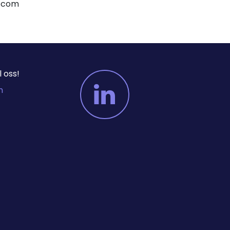
er.com
 oss!
m