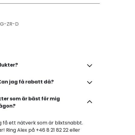
0G-ZR-D
dukter?
Kan jag få rabatt då?
kter som är bäst för mig
någon?
dig få ett nätverk som är blixtsnabbt.
r! Ring Alex på +46 8 21 82 22 eller