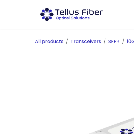
Hoppa till innehåll
Prod
All products
Transceivers
SFP+
10