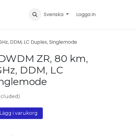
Svenska
Logga in
GHz, DDM, LC Duplex, Singlemode
 DWDM ZR, 80 km,
GHz, DDM, LC
inglemode
xcluded)
Lägg i varukorg