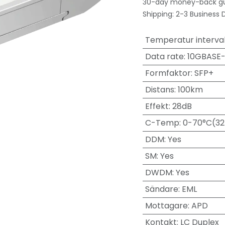
30-day money-back g
Shipping: 2-3 Business 
Temperatur interval
Data rate
:
10GBASE
Formfaktor
:
SFP+
Distans
:
100km
Effekt
:
28dB
C-Temp
:
0-70°C(32
DDM
:
Yes
SM
:
Yes
DWDM
:
Yes
Sändare
:
EML
Mottagare
:
APD
Kontakt
:
LC Duplex