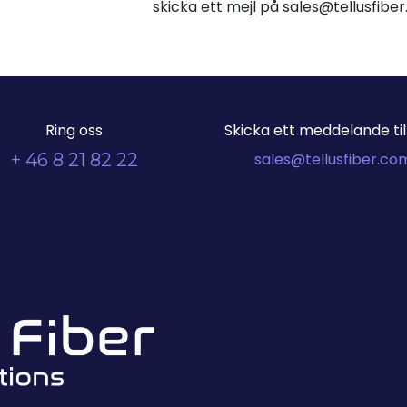
skicka ett mejl på sales@tellusfib
Ring oss
Skicka ett meddelande till
+ 46 8 21 82 22
sales@tellusfiber.co