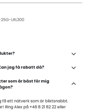
-25G-LRL300
dukter?
Kan jag få rabatt då?
kter som är bäst för mig
någon?
dig få ett nätverk som är blixtsnabbt.
r! Ring Alex på +46 8 21 82 22 eller