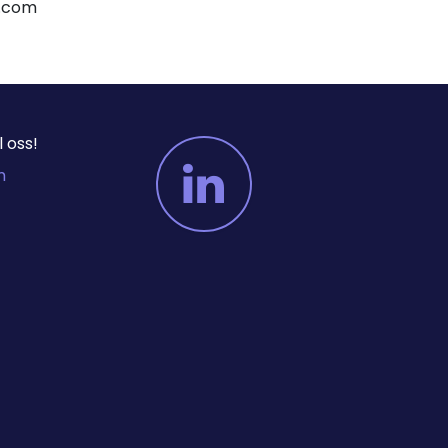
er.com
 oss!
m