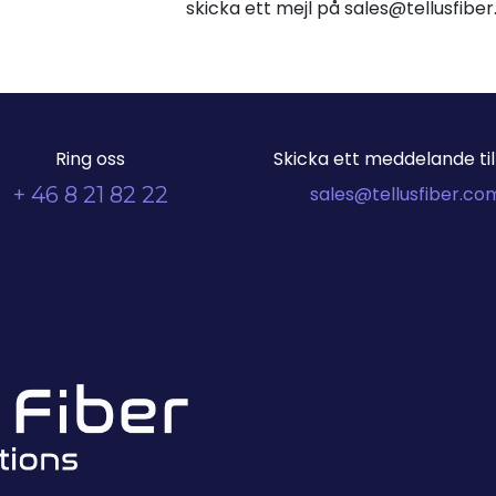
skicka ett mejl på sales@tellusfib
Ring oss
Skicka ett meddelande till
+ 46 8 21 82 22
sales@tellusfiber.co