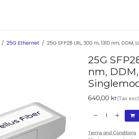
ukter
Kontakta oss
Om oss
25G Ethernet
25G SFP28 LRL, 300 m, 1310 nm, DDM, 
25G SFP28
nm, DDM, 
Singlemo
640,00
kr
(Tax exc
Terms and Conditions