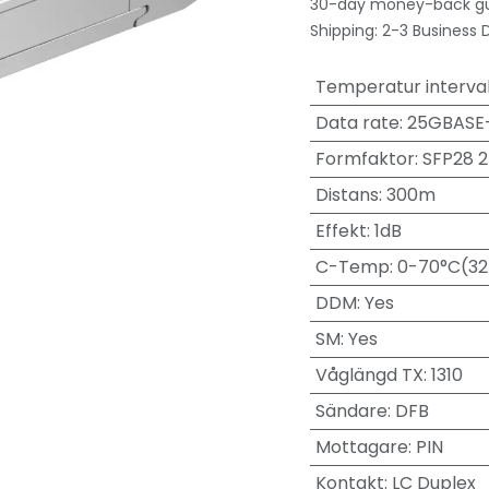
30-day money-back g
Shipping: 2-3 Business 
Temperatur interval
Data rate
:
25GBASE
Formfaktor
:
SFP28 
Distans
:
300m
Effekt
:
1dB
C-Temp
:
0-70°C(32
DDM
:
Yes
SM
:
Yes
Våglängd TX
:
1310
Sändare
:
DFB
Mottagare
:
PIN
Kontakt
:
LC Duplex