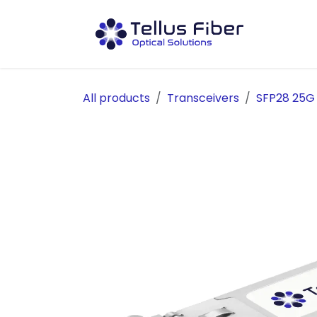
Hoppa till innehåll
Prod
All products
Transceivers
SFP28 25G