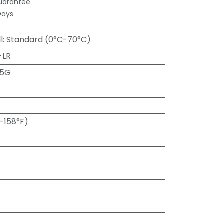
uarantee
Days
l
:
Standard (0°C-70°C)
-LR
25G
-158°F)