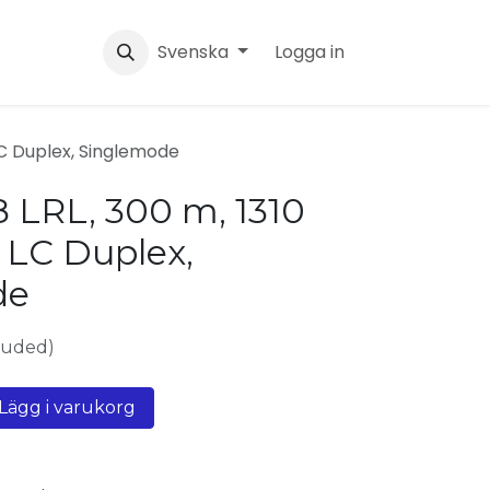
Svenska
Logga in
LC Duplex, Singlemode
 LRL, 300 m, 1310
LC Duplex,
de
luded)
Lägg i varukorg