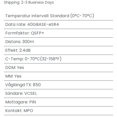
Shipping: 2-3 Business Days
Temperatur intervall
:
Standard (0°C-70°C)
Data rate
:
40GBASE-eSR4
Formfaktor
:
QSFP+
Distans
:
300m
Effekt
:
2.4dB
C-Temp
:
0-70°C(32-158°F)
DDM
:
Yes
MM
:
Yes
Våglängd TX
:
850
Sändare
:
VCSEL
Mottagare
:
PIN
Kontakt
:
MPO