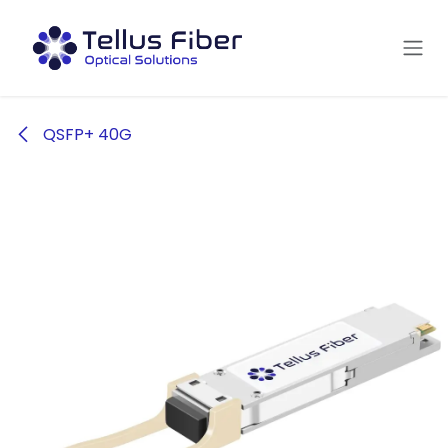
Hoppa till innehåll
QSFP+ 40G