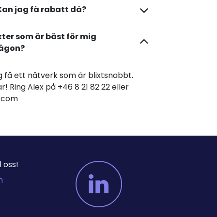
Kan jag få rabatt då?
kter som är bäst för mig
någon?
dig få ett nätverk som är blixtsnabbt.
r! Ring Alex på +46 8 21 82 22 eller
er.com
 oss!
m