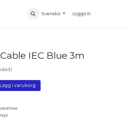
Svenska
Logga in
 Cable IEC Blue 3m
uded)
Lägg i varukorg
uarantee
Days