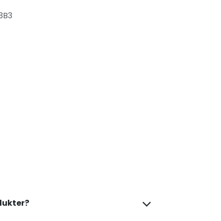
3B3
dukter?