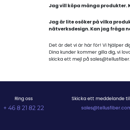
Jag vill köpa många produkter. 
Jag är lite osöker på vilka produ
nätverksdesign. Kan jag fråga 
Det är det vi är här för! Vi hjälper 
Dina kunder kommer gilla dig, vi lova
skicka ett mejl på sales@tellusfib
Ring oss
Skicka ett meddelande till
+ 46 8 21 82 22
sales@tellusfiber.co