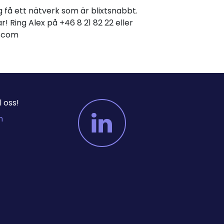
dig få ett nätverk som är blixtsnabbt.
r! Ring Alex på +46 8 21 82 22 eller
er.com
 oss!
m