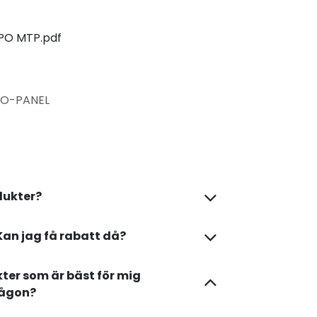
PO MTP.pdf
O-PANEL
dukter?
Kan jag få rabatt då?
kter som är bäst för mig
någon?