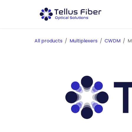
Hoppa till innehåll
Prod
All products
Multiplexers
CWDM
M