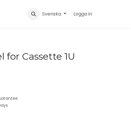
Svenska
Logga in
 for Cassette 1U
uarantee
Days